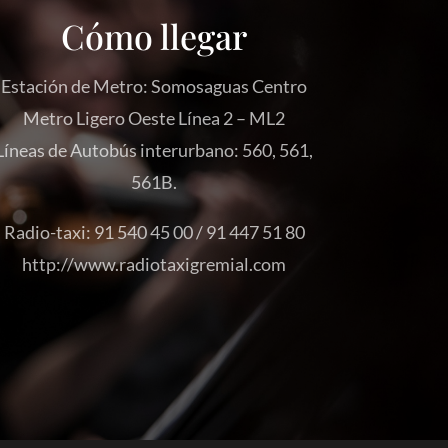
Cómo llegar
Estación de Metro: Somosaguas Centro
Metro Ligero Oeste Línea 2 – ML2
Líneas de Autobús interurbano: 560, 561,
561B.
Radio-taxi: 91 540 45 00 / 91 447 51 80
http://www.radiotaxigremial.com