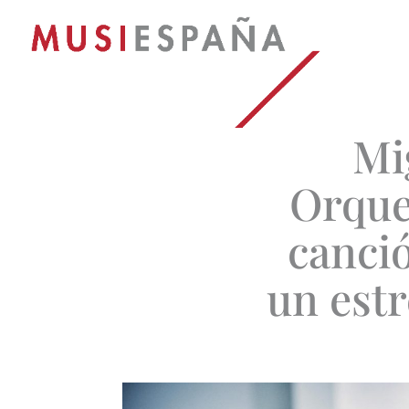
Mi
Orque
canció
un est