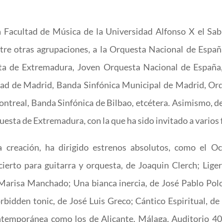
a Facultad de Música de la Universidad Alfonso X el Sabi
ntre otras agrupaciones, a la Orquesta Nacional de Espa
a de Extremadura, Joven Orquesta Nacional de España
ad de Madrid, Banda Sinfónica Municipal de Madrid, Orqu
real, Banda Sinfónica de Bilbao, etcétera. Asimismo, de
questa de Extremadura, con la que ha sido invitado a varios
 creación, ha dirigido estrenos absolutos, como el Oc
cierto para guitarra y orquesta, de Joaquin Clerch; Lig
 Marisa Manchado; Una bianca inercia, de José Pablo Polo
rbidden tonic, de José Luis Greco; Cántico Espiritual, de
ontemporánea como los de Alicante, Málaga, Auditorio 4