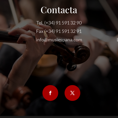
Contacta
Tel. (+34) 91 591 32 90
Fax (+34) 91 591 32 91
info@musiespana.com