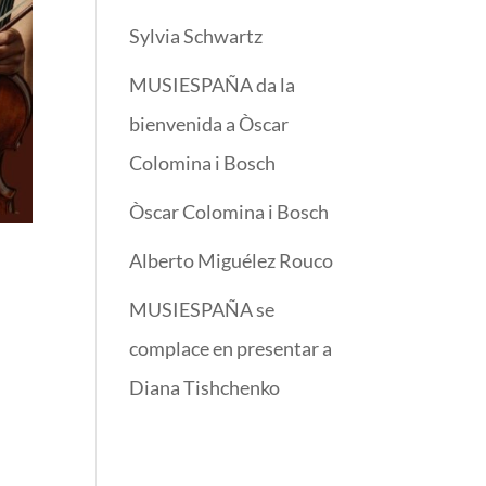
Sylvia Schwartz
MUSIESPAÑA da la
bienvenida a Òscar
Colomina i Bosch
Òscar Colomina i Bosch
Alberto Miguélez Rouco
MUSIESPAÑA se
complace en presentar a
Diana Tishchenko