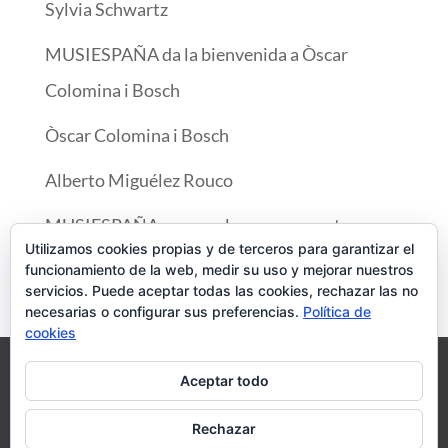
Sylvia Schwartz
MUSIESPAÑA da la bienvenida a Òscar
Colomina i Bosch
Òscar Colomina i Bosch
Alberto Miguélez Rouco
MUSIESPAÑA se complace en presentar a
Utilizamos cookies propias y de terceros para garantizar el
Diana Tishchenko
funcionamiento de la web, medir su uso y mejorar nuestros
servicios. Puede aceptar todas las cookies, rechazar las no
necesarias o configurar sus preferencias.
Política de
cookies
Aviso legal
Política de cookies
Aceptar todo
Rechazar
© MUSIESPAÑA 2020. Todos los derechos